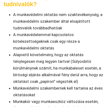
tudnivalók?
A munkavédelmi oktatás nem szaktevékenység, a
munkavédelmi szakember által elsajátított
tudnivalók továbbadhatóak
A munkavédelemmel kapcsolatos
kötelezettségeknek csak egy része a
munkavédelmi oktatás
Alapvető követelmény, hogy az oktatás
ténylegesen meg legyen tartva! (Súlyosbító
körülménynek számít, ha munkabaleset esetén, a
bírósági eljárás alkalmával fény derül arra, hogy az
oktatást csak „papíron” végezték el)
Munkavédelmi szakembernek kell tartania az éves
oktatásokat
Munkakör vagy munkaeszköz változása esetén,