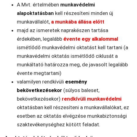
A Mvt. értelmében
munkavédelmi
alapoktatásban
kell részesíteni minden új
munkavállalót,
a munkába állása előtt
majd az ismeretek naprakészen tartása
érdekében, legalább
évente egy alkalommal
ismétlődő munkavédelmi oktatást kell tartani (a
munkavédelmi oktatás ismétlődő ciklusát a
munkáltató határozza meg, de javasolt legalább
évente megtartani)
valamilyen rendkívüli
esemény
bekövetkezésekor
(súlyos baleset,
bekövetkezésekor)
rendkívüli munkavédelmi
oktatásban kell részesíteni a munkavállalókat, ez
esetben az oktatás elvégzése munkabiztonsági
szaktevékenységhez kötött feladat.