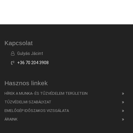
Kapcsolat
Gulyás Jácint
+36 70 204 3908
Hasznos linkek
HÍREK A MUNKA- ÉS TŰZVÉDELEM TERÜLETEIN
TŰZVÉDELMI SZABÁLYZAT
EMELŐGÉP IDŐSZAKOS VIZSGÁLATA
ÁRAINK