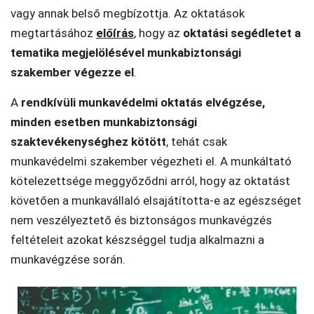
vagy annak belső megbízottja. Az oktatások
megtartásához
előírás
, hogy az
oktatási segédletet a
tematika megjelölésével munkabiztonsági
szakember végezze el
.
A
rendkívüli munkavédelmi oktatás elvégzése,
minden esetben munkabiztonsági
szaktevékenységhez kötött
, tehát csak
munkavédelmi szakember végezheti el. A munkáltató
kötelezettsége meggyőződni arról, hogy az oktatást
követően a munkavállaló elsajátította-e az egészséget
nem veszélyeztető és biztonságos munkavégzés
feltételeit azokat készséggel tudja alkalmazni a
munkavégzése során.