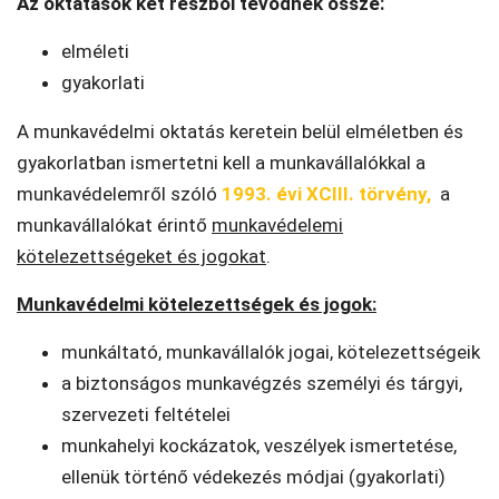
Az oktatások két részből tevődnek össze:
elméleti
gyakorlati
A munkavédelmi oktatás keretein belül elméletben és
gyakorlatban ismertetni kell a munkavállalókkal a
munkavédelemről szóló
1993. évi XCIII. törvény,
a
munkavállalókat érintő
munkavédelemi
kötelezettségeket és jogokat
.
Munkavédelmi kötelezettségek és jogok:
munkáltató, munkavállalók jogai, kötelezettségeik
a biztonságos munkavégzés személyi és tárgyi,
szervezeti feltételei
munkahelyi kockázatok, veszélyek ismertetése,
ellenük történő védekezés módjai (gyakorlati)