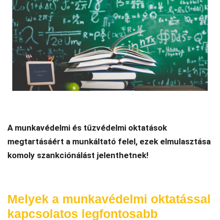
A munkavédelmi és tűzvédelmi oktatások
megtartásáért a munkáltató felel, ezek elmulasztása
komoly szankciónálást jelenthetnek!
Melyek a munkavédelmi oktatással
kapcsolatos legfontosabb