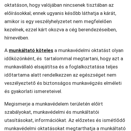
oktatáson, hogy valójában nincsenek tisztában az
előírásokkal; ennek ugyanis később láthatja a kárát,
amikor is egy veszélyhelyzetet nem megfelelően
kezelnek, ezzel kárt okozva a cég berendezéseiben,
hírnevében.
A
munkáltató köteles
a munkavédelmi oktatást olyan
időközönként, és tartalommal megtartani, hogy azt a
munkavállaló elsajátítsa és a foglalkoztatása teljes
időtartama alatt rendelkezzen az egészséget nem
veszélyeztető és biztonságos munkavégzés elméleti
és gyakorlati ismereteivel.
Megismerje a munkavédelem területén előírt
szabályokat, munkavédelmi és munkáltatói
utasításokat, információkat. Az előzetes és ismétlődő
munkavédelmi oktatásokat megtarthatja a munkáltató