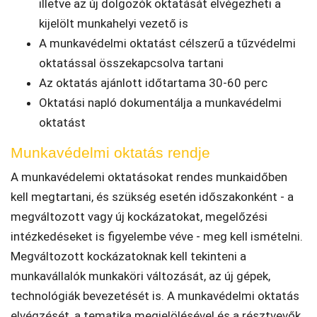
illetve az új dolgozók oktatását elvégezheti a
kijelölt munkahelyi vezető is
A munkavédelmi oktatást célszerű a tűzvédelmi
oktatással összekapcsolva tartani
Az oktatás ajánlott időtartama 30-60 perc
Oktatási napló dokumentálja a munkavédelmi
oktatást
Munkavédelmi oktatás rendje
A munkavédelemi oktatásokat rendes munkaidőben
kell megtartani, és szükség esetén időszakonként - a
megváltozott vagy új kockázatokat, megelőzési
intézkedéseket is figyelembe véve - meg kell ismételni.
Megváltozott kockázatoknak kell tekinteni a
munkavállalók munkaköri változását, az új gépek,
technológiák bevezetését is. A munkavédelmi oktatás
elvégzését, a tematika megjelölésével és a résztvevők