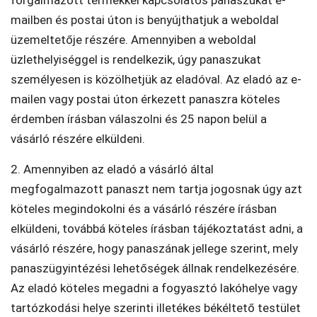
mailben és postai úton is benyújthatjuk a weboldal
üzemeltetője részére. Amennyiben a weboldal
üzlethelyiséggel is rendelkezik, úgy panaszukat
személyesen is közölhetjük az eladóval. Az eladó az e-
mailen vagy postai úton érkezett panaszra köteles
érdemben írásban válaszolni és 25 napon belül a
vásárló részére elküldeni.
2. Amennyiben az eladó a vásárló által
megfogalmazott panaszt nem tartja jogosnak úgy azt
köteles megindokolni és a vásárló részére írásban
elküldeni, továbbá köteles írásban tájékoztatást adni, a
vásárló részére, hogy panaszának jellege szerint, mely
panaszügyintézési lehetőségek állnak rendelkezésére.
Az eladó köteles megadni a fogyasztó lakóhelye vagy
tartózkodási helye szerinti illetékes békéltető testület