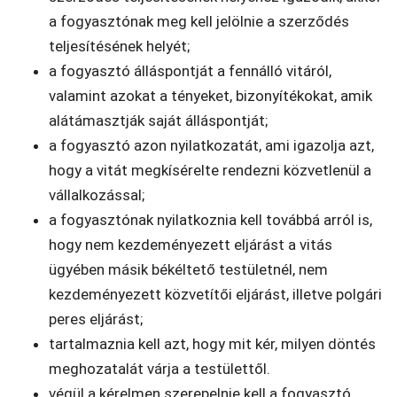
a fogyasztónak meg kell jelölnie a szerződés
teljesítésének helyét;
a fogyasztó álláspontját a fennálló vitáról,
valamint azokat a tényeket, bizonyítékokat, amik
alátámasztják saját álláspontját;
a fogyasztó azon nyilatkozatát, ami igazolja azt,
hogy a vitát megkísérelte rendezni közvetlenül a
vállalkozással;
a fogyasztónak nyilatkoznia kell továbbá arról is,
hogy nem kezdeményezett eljárást a vitás
ügyében másik békéltető testületnél, nem
kezdeményezett közvetítői eljárást, illetve polgári
peres eljárást;
tartalmaznia kell azt, hogy mit kér, milyen döntés
meghozatalát várja a testülettől.
végül a kérelmen szerepelnie kell a fogyasztó