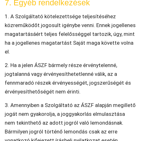
7. Egyéb rendelkezések
1. A Szolgáltató kötelezettsége teljesítéséhez
közreműködőt jogosult igénybe venni. Ennek jogellenes
magatartásáért teljes felelősséggel tartozik, úgy, mint
ha a jogellenes magatartást Saját maga követte volna
el.
2. Ha a jelen ÁSZF bármely része érvénytelenné,
jogtalanná vagy érvényesíthetetlenné válik, az a
fennmaradó részek érvényességét, jogszerűségét és
érvényesíthetőségét nem érinti.
3. Amennyiben a Szolgáltató az ÁSZF alapján megillető
jogát nem gyakorolja, a joggyakorlás elmulasztása
nem tekinthető az adott jogról való lemondásnak.
Bármilyen jogról történő lemondás csak az erre
vonatkozó kifejezett írásbeli nyilatkozat esetén