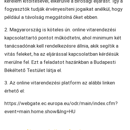
kérelem kitöltésével, elkerülve a bírósági eljárást. Így a
fogyasztók tudják érvényesíteni jogaikat anélkül, hogy
például a távolság meggátolná őket ebben.
2. Magyarország is köteles ún. online vitarendezési
kapcsolattartó pontot működtetni, ahol minimum két
tanácsadónak kell rendelkezésre állnia, akik segítik a
vitás feleket, ha az eljárással kapcsolatban kérdésük
merülne fel. Ezt a feladatot hazánkban a Budapesti
Békéltető Testület látja el.
3. Az online vitarendezési platform az alábbi linken
érhető el:
https://webgate.ec.europa.eu/odr/main/index.cfm?
event=main.home.show&lng=HU