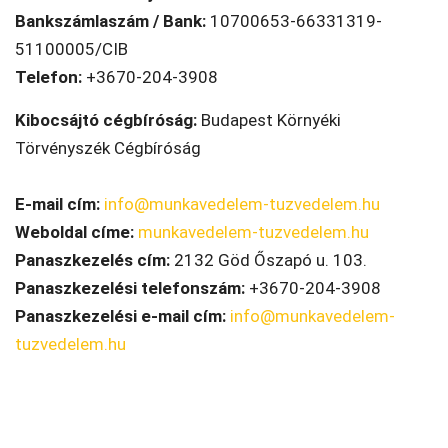
Bankszámlaszám / Bank:
10700653-66331319-
51100005/CIB
Telefon:
+3670-204-3908
Kibocsájtó cégbíróság:
Budapest Környéki
Törvényszék Cégbíróság
E-mail cím:
info@munkavedelem-tuzvedelem.hu
Weboldal címe:
munkavedelem-tuzvedelem.hu
Panaszkezelés cím:
2132 Göd Őszapó u. 103.
Panaszkezelési telefonszám:
+3670-204-3908
Panaszkezelési e-mail cím:
info@munkavedelem-
tuzvedelem.hu