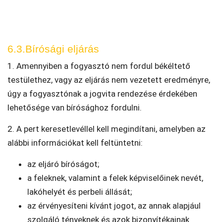
6.3.Bírósági eljárás
1. Amennyiben a fogyasztó nem fordul békéltető
testülethez, vagy az eljárás nem vezetett eredményre,
úgy a fogyasztónak a jogvita rendezése érdekében
lehetősége van bírósághoz fordulni.
2. A pert keresetlevéllel kell megindítani, amelyben az
alábbi információkat kell feltüntetni:
az eljáró bíróságot;
a feleknek, valamint a felek képviselőinek nevét,
lakóhelyét és perbeli állását;
az érvényesíteni kívánt jogot, az annak alapjául
szolgáló tényeknek és azok bizonyítékainak