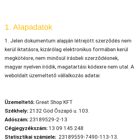
1. Alapadatok
1. Jelen dokumentum alapján létrejött szerződés nem
kerül iktatásra, kizárólag elektronikus formában kerül
megkötésre, nem minősül írásbeli szerződésnek,
magyar nyelven íródik, magatartási kódexre nem utal. A
weboldalt üzemeltető vállalkozás adatai:
Üzemeltető:
Great Shop KFT
Székhely:
2132 Göd Őszapó u. 103.
Adószám:
23189529-2-13
Cégjegyzékszám:
13 09 145 248
Statisztikai számjele:
23189559-7490-113-13.